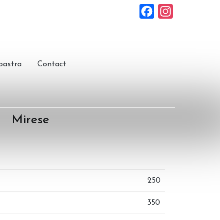
Facebook
Instagram
ing, manichiura,machiaj profesional, cosmetica
oastra
Contact
Mirese
250
350