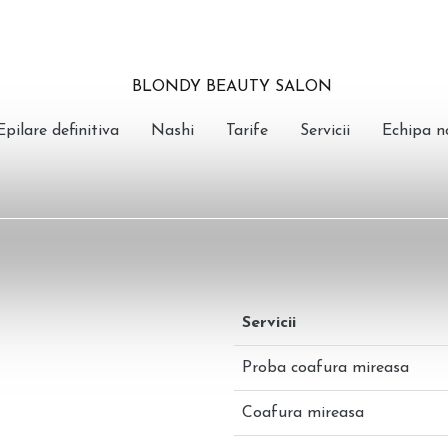
BLONDY BEAUTY SALON
Salon de Infrumusetare : hairstyl
Epilare definitiva
Nashi
Tarife
Servicii
Echipa n
Servicii
Proba coafura mireasa
Coafura mireasa